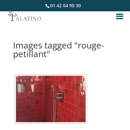
01 42 04 90 30
Images tagged "rouge-
petillant"