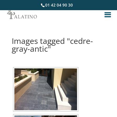
01 42 04 90 30
Images tagged "cedre-
gray-antic"