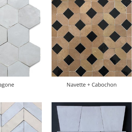
agone
Navette + Cabochon