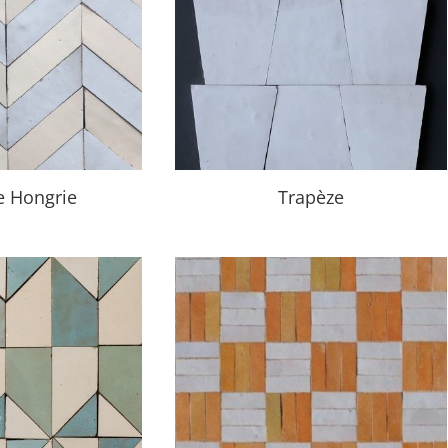
e Hongrie
Trapèze