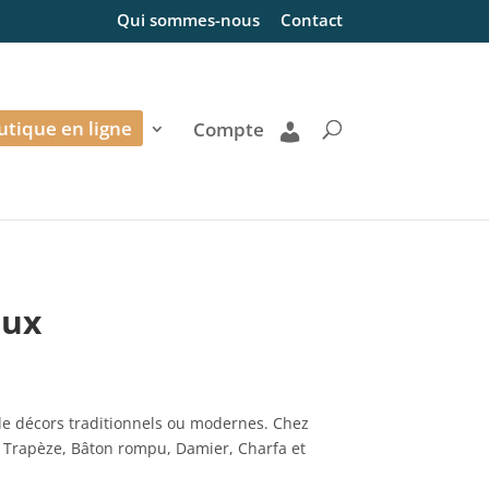
Qui sommes-nous
Contact
utique en ligne
Compte
aux
e de décors traditionnels ou modernes. Chez
es Trapèze, Bâton rompu, Damier, Charfa et