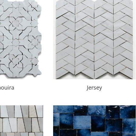
aouira
Jersey