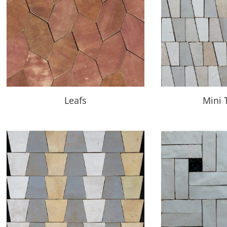
Leafs
Mini 