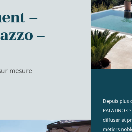
ment –
razzo –
sur mesure
Depuis plus 
PALATINO se
diffuser et 
métiers nobl