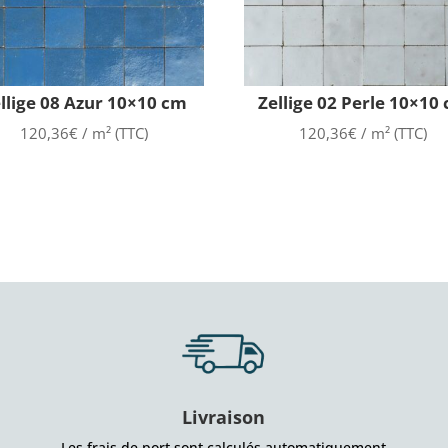
llige 08 Azur 10×10 cm
Zellige 02 Perle 10×10
120,36
€
/ m² (TTC)
120,36
€
/ m² (TTC)
Livraison
Les frais de port sont calculés automatiquement