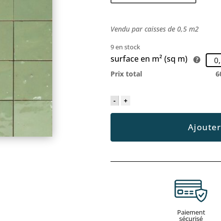
Vendu par caisses de 0,5 m2
9 en stock
surface en m² (sq m)
Prix total
6
-
+
Ajouter
Paiement
sécurisé