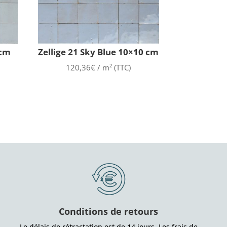
 cm
Zellige 21 Sky Blue 10×10 cm
120,36
€
/ m² (TTC)
Conditions de retours
Le délais de rétractation est de 14 jours. Les frais de