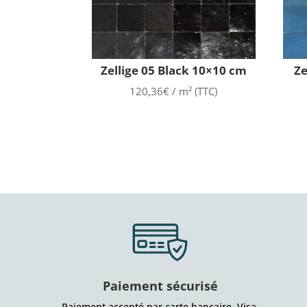
Zellige 05 Black 10×10 cm
Ze
120,36
€
/ m² (TTC)
Paiement sécurisé
Paiement accepté par carte bancaire, Visa,