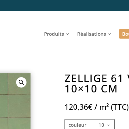
Produits
Réalisations
Bo
ZELLIGE 61
10×10 CM
120,36
€
/ m² (TTC)
couleur +10