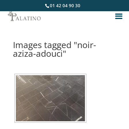
01 42 04 90 30
Images tagged "noir-
aziza-adouci"