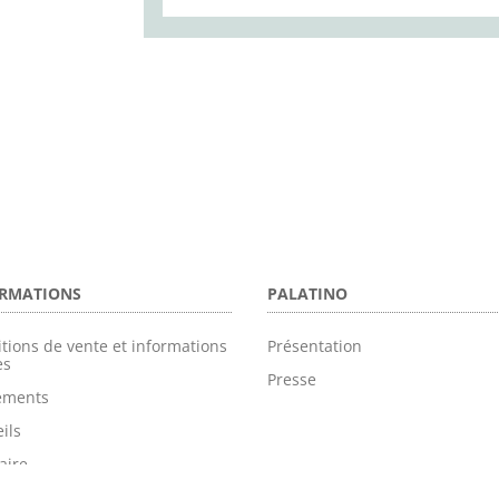
RMATIONS
PALATINO
tions de vente et informations
Présentation
es
Presse
tements
ils
aire