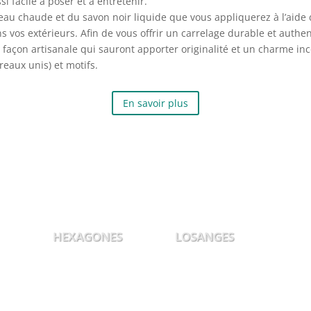
 facile à poser et à entretenir.
e l’eau chaude et du savon noir liquide que vous appliquerez à l’aide 
s vos extérieurs. Afin de vous offrir un carrelage durable et auth
 façon artisanale qui sauront apporter originalité et un charme in
reaux unis) et motifs.
En savoir plus
HEXAGONES
LOSANGES
E