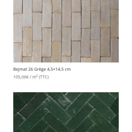
Bejmat 26 Grège 4,5×14,5 cm
105,06
€
/ m² (TTC)