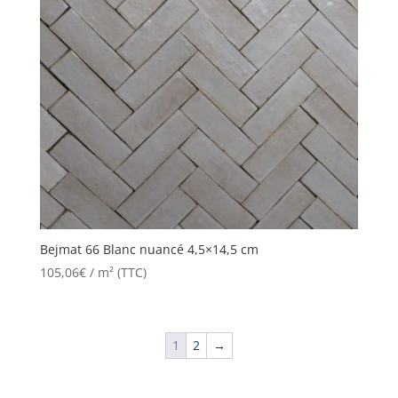
Bejmat 66 Blanc nuancé 4,5×14,5 cm
105,06
€
/ m² (TTC)
1
2
→