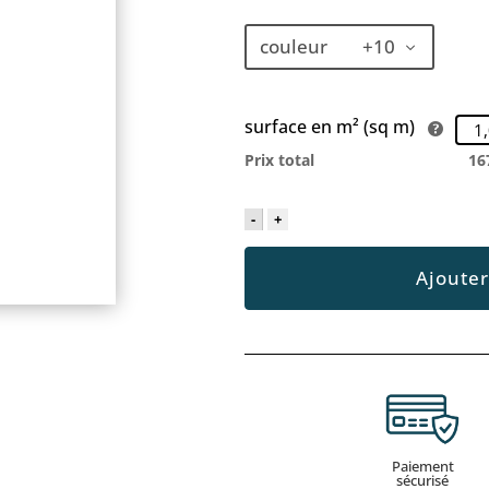
couleur +10
surface en m² (sq m)
Prix total
16
-
+
Ajouter
Paiement
sécurisé