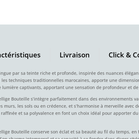
ctéristiques
Livraison
Click & C
stingue par sa teinte riche et profonde, inspirée des nuances élég
on les techniques traditionnelles marocaines, apporte une dimensi
de lumière captivants, apportant une sensation de profondeur et de
zellige Bouteille s’intègre parfaitement dans des environnements v
r les murs, les sols ou en crédence, et s’harmonise à merveille avec
 raffinée et sa polyvalence en font un choix idéal pour apporter du 
zellige Bouteille conserve son éclat et sa beauté au fil du temps, en
on charme intemporel et sa capacité à se fondre dans divers style