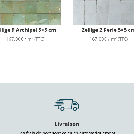
llige 9 Archipel 5×5 cm
Zellige 2 Perle 5×5 c
167,00
€
/ m² (TTC)
167,00
€
/ m² (TTC)
Livraison
Les frais de port sont calculés automatiquement