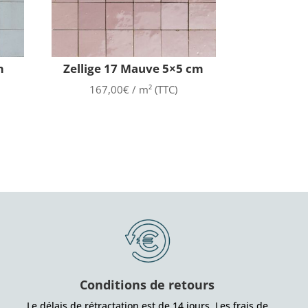
m
Zellige 17 Mauve 5×5 cm
167,00
€
/ m² (TTC)
Conditions de retours
Le délais de rétractation est de 14 jours. Les frais de