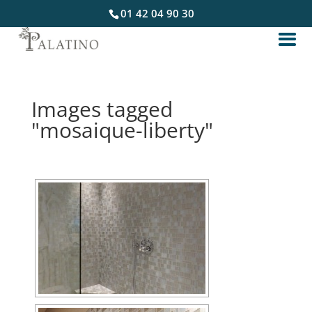
01 42 04 90 30
Images tagged
"mosaique-liberty"