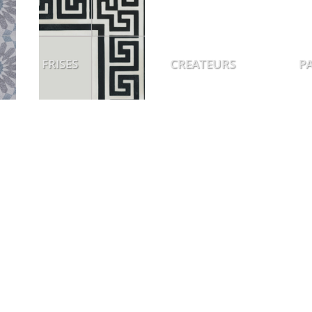
FRISES
CREATEURS
P