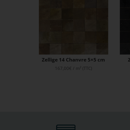
Zellige 14 Chanvre 5×5 cm
167,00
€
/ m² (TTC)