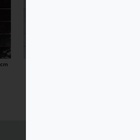
5 cm
Zellige 2 Perle 5×5 cm
167,00
€
/ m² (TTC)