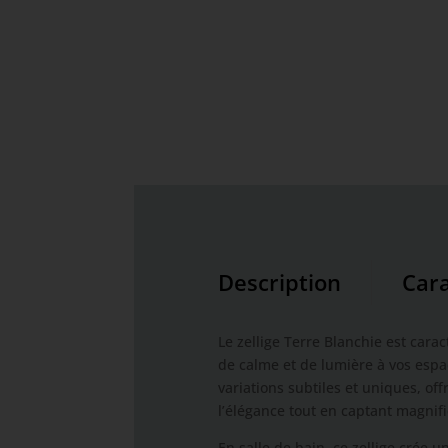
Description
Cara
Le zellige Terre Blanchie est carac
de calme et de lumière à vos espa
variations subtiles et uniques, of
l’élégance tout en captant magnif
En salle de bain, ce zellige crée