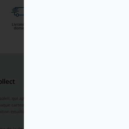
Livraison à
Click and
domicile
Collect
ollect
 soleil, qui apporte une sensation
chaque carreau présente des
nition émaillée ajoutent de
tour de la douche, transformant