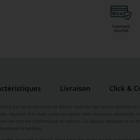
Paiement
sécurisé
ctéristiques
Livraison
Click & C
térisé par sa teinte claire et douce, inspirée des terres séchées au
ces. Façonné à la main selon un savoir-faire marocain ancestral, 
frant un charme authentique et naturel. Sa couleur délicate et sa fi
iquement la lumière.
 un cadre apaisant et épuré, idéal pour des murs ou des espaces au