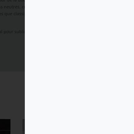
ns neutres, créant une
es que classiques, en rehaussant
déal pour sublimer une salle de bain