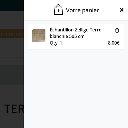
Qui sommes-nous
Contact
Votre panier
1
Échantillon Zellige Terre
utique en ligne
Compte
blanchie 5x5 cm
Qty:
1
8,00
€
Voir le panier
5 TERRE BLANCHIE