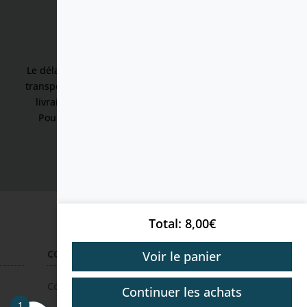
Conditions de retours
Le délais de rétractation est de 14 jours. Les frais de
transport aller-retour entre l’entrepôt et l’adresse de
livraison seront déduits du montant remboursé.
Pour plus d’informations veuillez consulter nos
conditions de vente.
Total
8,00
€
CONTACT
Voir le panier
Contactez nous ici
Continuer les achats
1