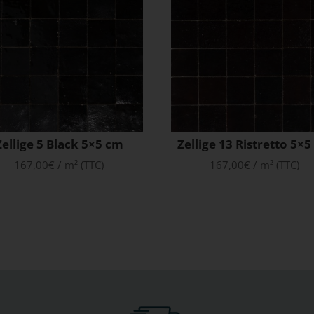
Zellige 5 Black 5×5 cm
Zellige 13 Ristretto 5×
167,00
€
/ m² (TTC)
167,00
€
/ m² (TTC)