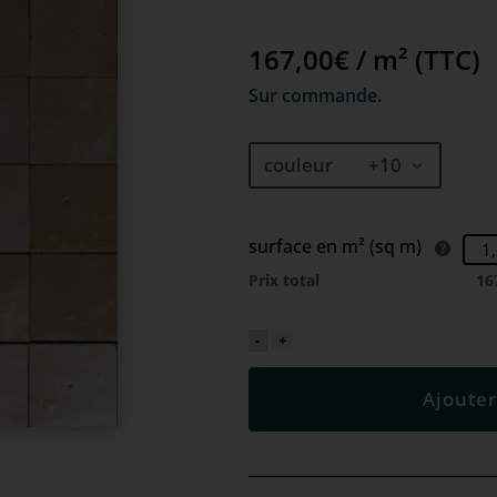
167,00€ / m² (TTC)
Sur commande.
couleur +10
surface en m² (sq m)
Prix total
16
-
+
Ajouter